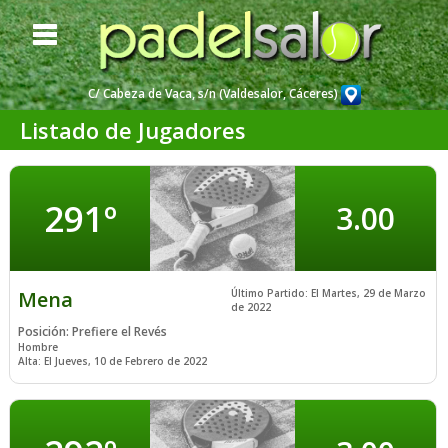
C/ Cabeza de Vaca, s/n (Valdesalor, Cáceres)
Listado de Jugadores
Portada
Web
Horarios y Partidas
Disponibles
291º
3.00
Listado
de Jugadores
Mena
Último Partido: El Martes, 29 de Marzo
Información
Útil
de 2022
Posición: Prefiere el Revés
Hombre
Dónde
Estamos
Alta: El Jueves, 10 de Febrero de 2022
Noticias y
Actualidad