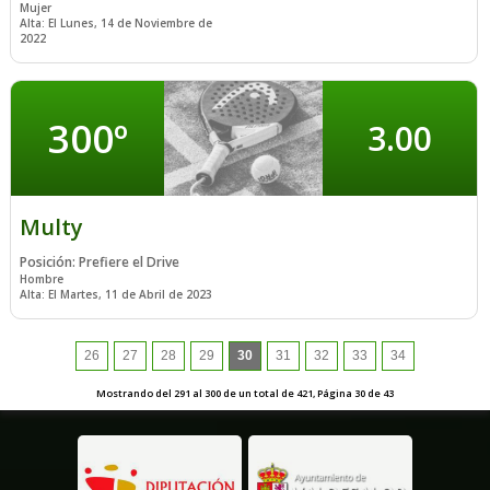
Mujer
Alta: El Lunes, 14 de Noviembre de
2022
300º
3.00
Multy
Posición: Prefiere el Drive
Hombre
Alta: El Martes, 11 de Abril de 2023
26
27
28
29
30
31
32
33
34
Mostrando del 291 al 300 de un total de 421, Página 30 de 43